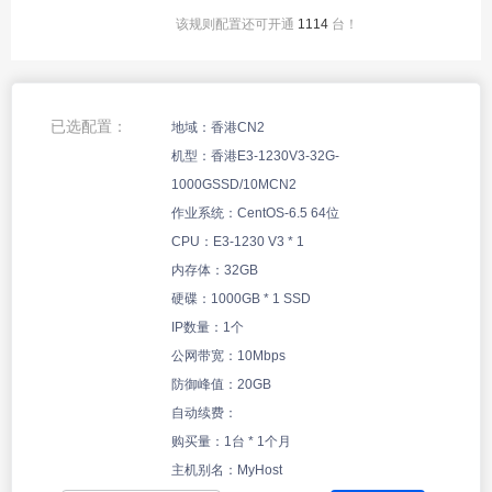
该规则配置还可开通
1114
台！
香港金牌6138*2-64G-
1000G SSD/100MCN2
香港Platinum 8380*2-
已选配置：
地域：
香港CN2
128G-1000G
机型：
NVME/100MCN2
香港E3-1230V3-32G-
1000GSSD/10MCN2
作业系统：
CentOS-6.5 64位
CPU：
E3-1230 V3
*
1
内存体：
32GB
硬碟：
1000GB
*
1
SSD
IP数量：
1
个
公网带宽：
10
Mbps
防御峰值：
20
GB
自动续费：
购买量：
1
台 *
1个月
主机别名：
MyHost