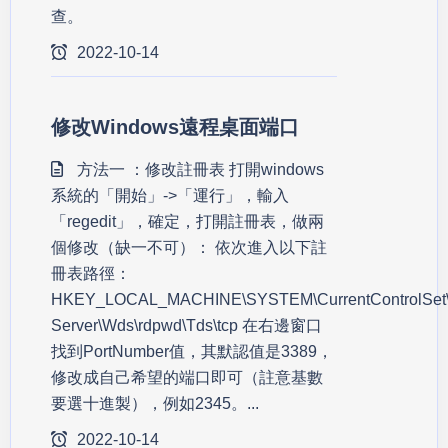
查。
2022-10-14
修改Windows遠程桌面端口
方法一 ：修改註冊表 打開windows
系統的「開始」->「運行」，輸入
「regedit」，確定，打開註冊表，做兩
個修改（缺一不可）： 依次進入以下註
冊表路徑：
HKEY_LOCAL_MACHINE\SYSTEM\CurrentControlSet\Co
Server\Wds\rdpwd\Tds\tcp 在右邊窗口
找到PortNumber值，其默認值是3389，
修改成自己希望的端口即可（註意基數
要選十進製），例如2345。...
2022-10-14