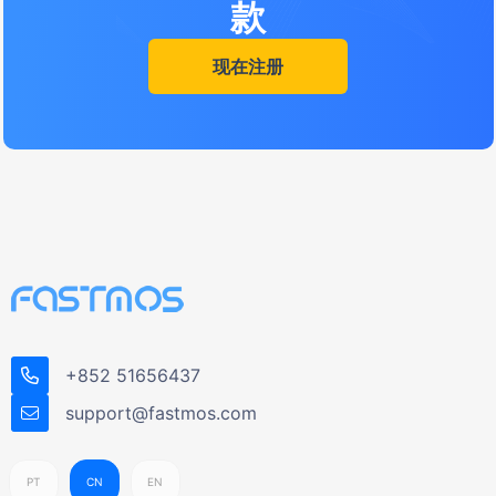
款
现在注册
+852 51656437
support@fastmos.com
PT
CN
EN