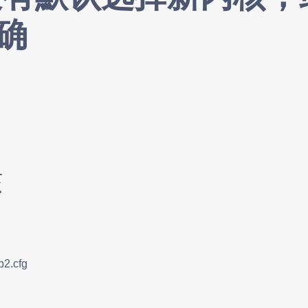
确
核
ub2.cfg