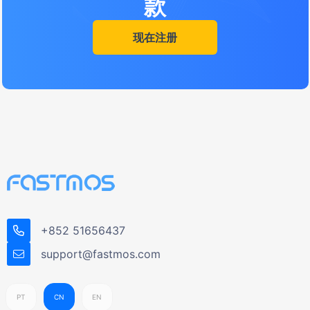
款
现在注册
+852 51656437
support@fastmos.com
PT
CN
EN