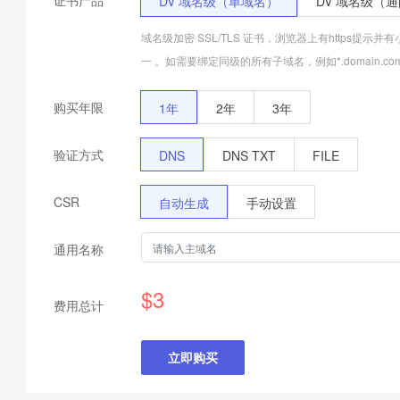
证书产品
DV 域名级（单域名）
DV 域名级（
域名级加密 SSL/TLS 证书，浏览器上有https提示并有小
一 。如需要绑定同级的所有子域名，例如*.domain
购买年限
1年
2年
3年
验证方式
DNS
DNS TXT
FILE
CSR
自动生成
手动设置
通用名称
$
3
费用总计
立即购买