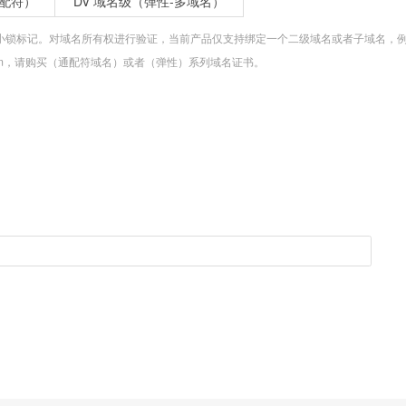
通配符）
DV 域名级（弹性-多域名）
锁标记。对域名所有权进行验证，当前产品仅支持绑定一个二级域名或者子域名，例如 domain.com
.com，请购买（通配符域名）或者（弹性）系列域名证书。