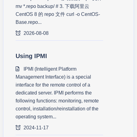
mv *.repo backup/ # 3. 下载阿里云
CentOS 8 的 repo 文件 curl -o CentOS-
Base.repo...
2026-08-08
Using IPMI
IPMI (Intelligent Platform
Management Interface) is a special
interface for the remote control of a
dedicated server. IPMI performs the
following functions: monitoring, remote
control, installation/reinstallation of the
operating system...
2024-11-17